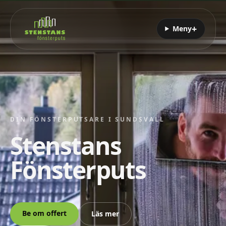
+
Meny
DIN FÖNSTERPUTSARE I SUNDSVALL
Stenstans
Fönsterputs
Be om offert
Läs mer