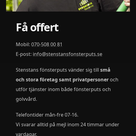
Få offert
Mobil:
070-508 00 81
E-post:
info
@
stenstansfonsterputs
.
se
Stenstans fönsterputs vänder sig till
små
och stora företag samt privatpersoner
och
utför tjänster inom både fönsterputs och
golvvård.
Telefontider mån-fre 07-16.
Vi svarar alltid på mejl inom 24 timmar under
vardagar.