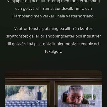
Vi hjälper dig och ditt företag med fönsterputsning
och golvvård i främst Sundsvall, Timrå och
Härnösand men verkar i hela Västernorrland.
Vi utför fönsterputsning på allt från kontor,
skyltfönster, gallerior, shoppingcenter och industrier
till golvvård på plastgolv, linoleumgolv, stengolv och
textilgolv.