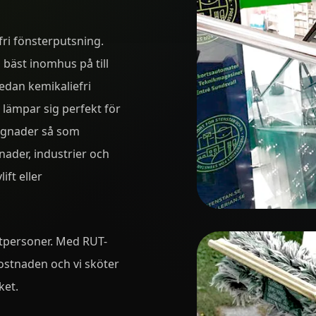
fri fönsterputsning.
 bäst inomhus på till
edan kemikaliefri
 lämpar sig perfekt för
ggnader så som
ader, industrier och
ift eller
atpersoner. Med RUT-
ostnaden och vi sköter
ket.