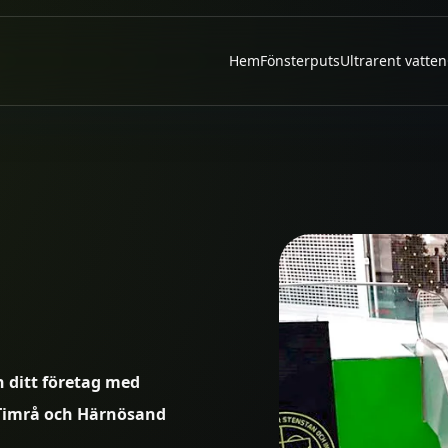
Hem
Fönsterputs
Ultrarent vatten
h ditt företag med
 Timrå och Härnösand