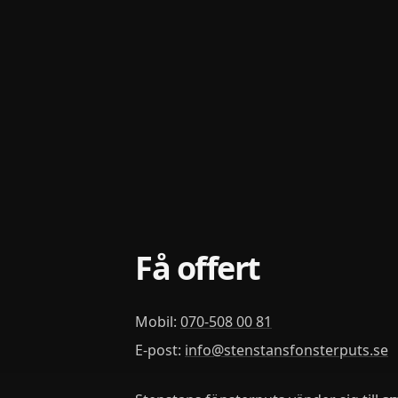
Få offert
Mobil:
070-508 00 81
E-post:
info
@
stenstansfonsterputs
.
se