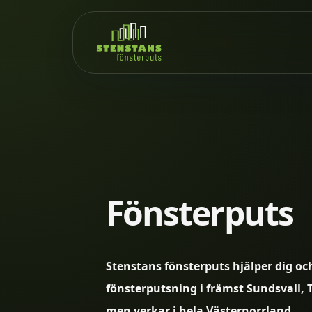
Fönsterputs
Stenstans fönsterputs hjälper dig oc
fönsterputsning i främst Sundsvall,
men verkar i hela Västernorrland.