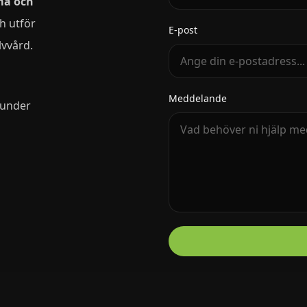
må och
h utför
E-post
lvvård.
Meddelande
 under